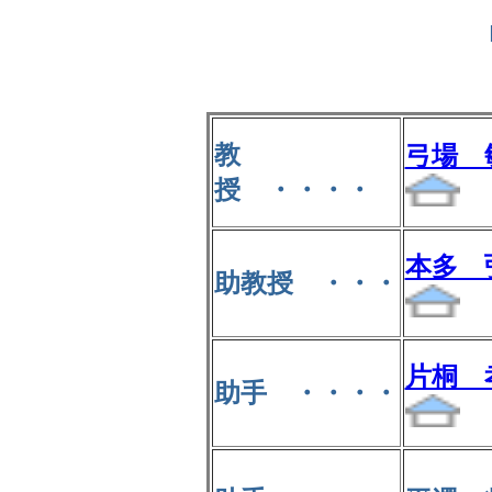
教
弓場
授 ・・・・
本多
助教授 ・・・
片桐
助手 ・・・・